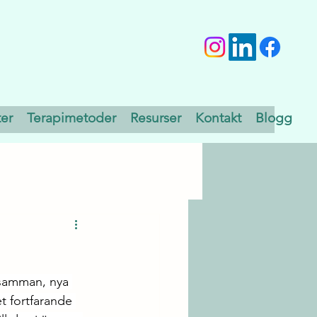
ter
Terapimetoder
Resurser
Kontakt
Blogg
 samman, nya 
t fortfarande 