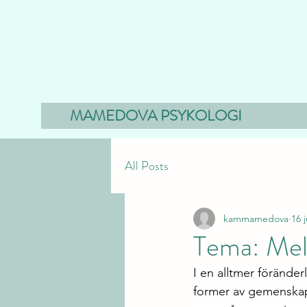
MAMEDOVA PSYKOLOGI
All Posts
kammamedova
16 
Tema: Mel
I en alltmer föränder
former av gemenskap 