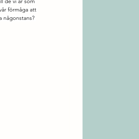
ll de vi är som 
vår förmåga att 
ma någonstans? 