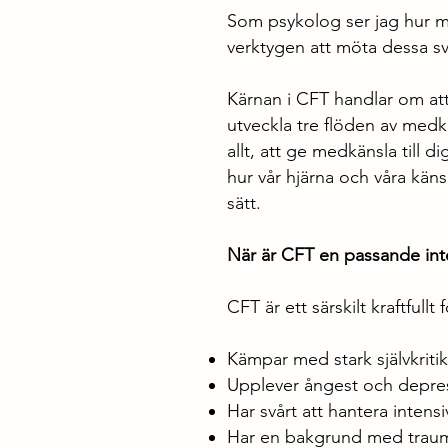
Som psykolog ser jag hur må
verktygen att möta dessa svå
Kärnan i CFT handlar om att
utveckla tre flöden av medk
allt, att ge medkänsla till d
hur vår hjärna och våra känsl
sätt.
När är CFT en passande int
CFT är ett särskilt kraftfullt
Kämpar med stark självkriti
Upplever ångest och depres
Har svårt att hantera intensi
Har en bakgrund med trauma 