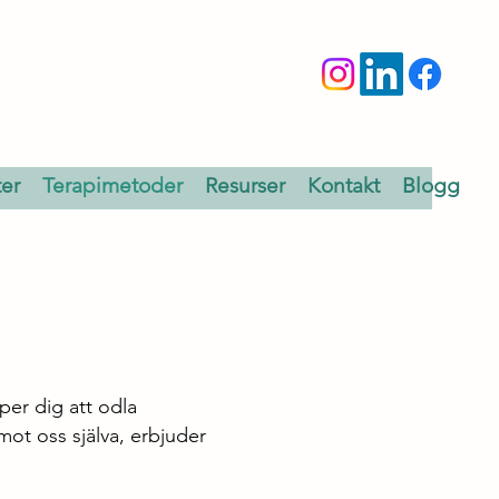
ter
Terapimetoder
Resurser
Kontakt
Blogg
er dig att odla
mot oss själva, erbjuder