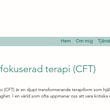
Hem
Om mig
Tjäns
okuserad terapi (CFT)
 (CFT) är en djupt transformerande terapiform som hjälp
ghet. I en värld som ofta uppmanar oss att vara kritiska 
.