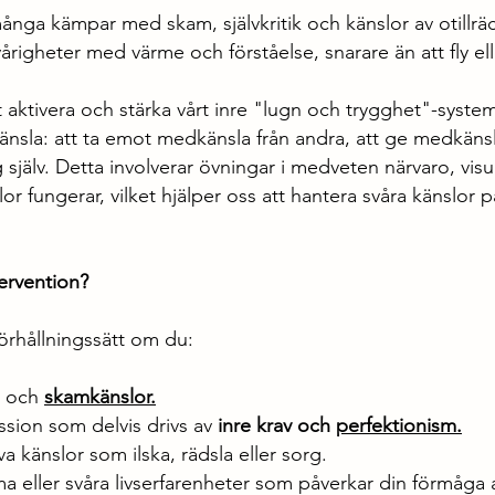
nga kämpar med skam, självkritik och känslor av otillrä
righeter med värme och förståelse, snarare än att fly elle
 aktivera och stärka vårt inre "lugn och trygghet"-system
änsla: att ta emot medkänsla från andra, att ge medkänsla
ig själv. Detta involverar övningar i medveten närvaro, visu
or fungerar, vilket hjälper oss att hantera svåra känslor 
ervention?
 förhållningssätt om du:
k och
skamkänslor.
sion som delvis drivs av
inre krav och
perfektionism
.
va känslor som ilska, rädsla eller sorg.
eller svåra livserfarenheter som påverkar din förmåga 