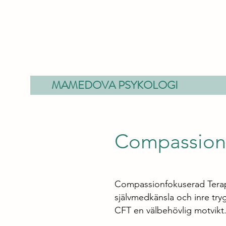
MAMEDOVA PSYKOLOGI
Compassionf
Compassionfokuserad Terapi
självmedkänsla och inre tryg
CFT en välbehövlig motvikt