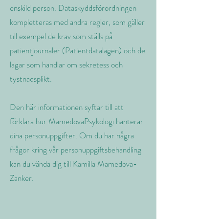
enskild person. Dataskyddsförordningen
kompletteras med andra regler, som gäller
till exempel de krav som ställs på
patientjournaler (Patientdatalagen) och de
lagar som handlar om sekretess och
tystnadsplikt.
Den här informationen syftar till att
förklara hur MamedovaPsykologi hanterar
dina personuppgifter. Om du har några
frågor kring vår personuppgiftsbehandling
kan du vända dig till Kamilla Mamedova-
Zanker.