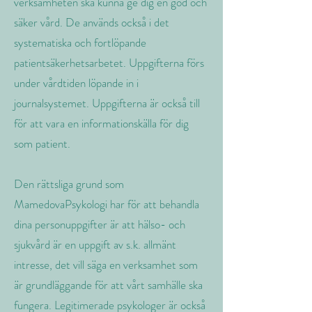
verksamheten ska kunna ge dig en god och
säker vård. De används också i det
systematiska och fortlöpande
patientsäkerhetsarbetet. Uppgifterna förs
under vårdtiden löpande in i
journalsystemet. Uppgifterna är också till
för att vara en informationskälla för dig
som patient.
Den rättsliga grund som
MamedovaPsykologi har för att behandla
dina personuppgifter är att hälso- och
sjukvård är en uppgift av s.k. allmänt
intresse, det vill säga en verksamhet som
är grundläggande för att vårt samhälle ska
fungera. Legitimerade psykologer är också