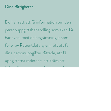
Dina rättigheter
Du har rätt att få information om den
personuppgiftsbehandling som sker. Du
har även, med de begränsningar som
följer av Patientdatalagen, rätt att få
dina personuppgifter rättade, att få
uppgifterna raderade, att kräva att
behandlingen av uppgifter i vissa fall
begränsas, samt att i vissa fall invända
mot behandling. Du kan även ha rätt till
skadestånd om dina personuppgifter i
patientjournalen skulle behandlas i strid
med reglerna i Patientdatalagen.