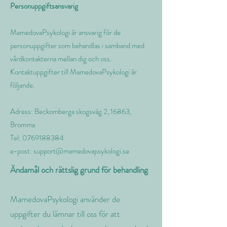
Personuppgiftsansvarig
MamedovaPsykologi är ansvarig för de
personuppgifter som behandlas i samband med
vårdkontakterna mellan dig och oss.
Kontaktuppgifter till MamedovaPsykologi är
följande.
Adress: Beckomberga skogsväg 2, 16863,
Bromma
Tel:
0769188384
e-post:
support@mamedovapsykologi.se
Ändamål och rättslig grund för behandling
MamedovaPsykologi använder de
uppgifter du lämnar till oss för att