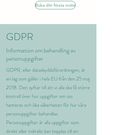
Boka ditt första möte
GDPR
Information om behandling av
personuppgifter
GDPR, eller dataskyddsförordningen, är
en lag som gäller i hela EU från den 25 maj
2018. Den syftar till att vi alla ska få större
kontroll över hur uppgifter om oss
hanteras och öka säkerheten för hur våra
personuppgifter behandlas.
Personuppgifter är alla uppgifter som
direkt eller indirekt kan kopplas till en