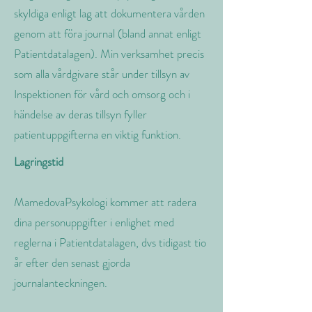
skyldiga enligt lag att dokumentera vården
genom att föra journal (bland annat enligt
Patientdatalagen). Min verksamhet precis
som alla vårdgivare står under tillsyn av
Inspektionen för vård och omsorg och i
händelse av deras tillsyn fyller
patientuppgifterna en viktig funktion.
Lagringstid
MamedovaPsykologi kommer att radera
dina personuppgifter i enlighet med
reglerna i Patientdatalagen, dvs tidigast tio
år efter den senast gjorda
journalanteckningen.